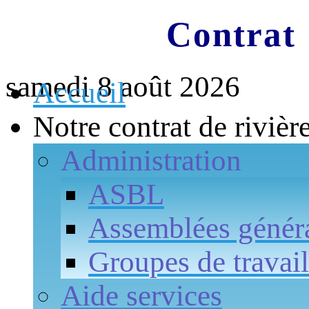
Contrat 
samedi 8 août 2026
Accueil
Notre contrat de rivièr
Administration
ASBL
Assemblées génér
Groupes de travail
Aide services