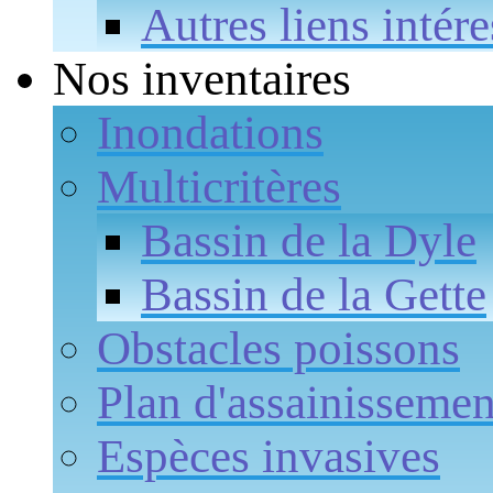
Autres liens intére
Nos inventaires
Inondations
Multicritères
Bassin de la Dyle
Bassin de la Gette
Obstacles poissons
Plan d'assainissemen
Espèces invasives