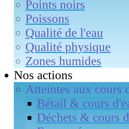
Points noirs
Poissons
Qualité de l'eau
Qualité physique
Zones humides
Nos actions
Atteintes aux cours 
Bétail & cours d'e
Déchets & cours d