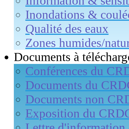
Information & sensib
Inondations & coulé
Qualité des eaux
Zones humides/natur
Documents à télécharg
Conférences du CR
Documents du CR
Documents non CR
Exposition du CRD
Lettre d'informati