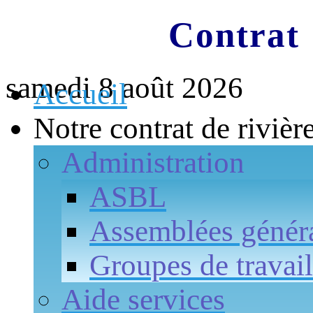
Contrat 
samedi 8 août 2026
Accueil
Notre contrat de rivièr
Administration
ASBL
Assemblées génér
Groupes de travail
Aide services