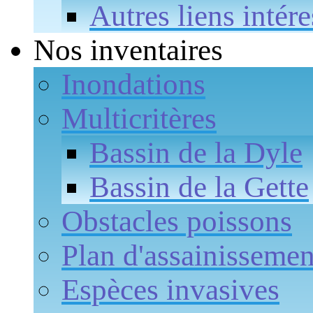
Autres liens intére
Nos inventaires
Inondations
Multicritères
Bassin de la Dyle
Bassin de la Gette
Obstacles poissons
Plan d'assainissemen
Espèces invasives