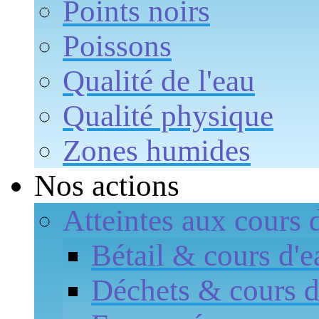
Points noirs
Poissons
Qualité de l'eau
Qualité physique
Zones humides
Nos actions
Atteintes aux cours 
Bétail & cours d'e
Déchets & cours d