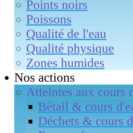
Points noirs
Poissons
Qualité de l'eau
Qualité physique
Zones humides
Nos actions
Atteintes aux cours 
Bétail & cours d'e
Déchets & cours d