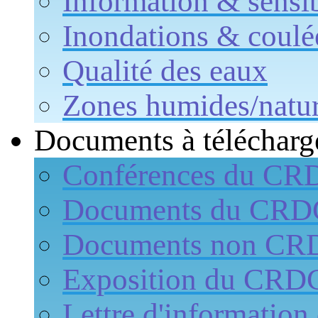
Information & sensib
Inondations & coulé
Qualité des eaux
Zones humides/natur
Documents à télécharg
Conférences du CR
Documents du CR
Documents non CR
Exposition du CRD
Lettre d'informati