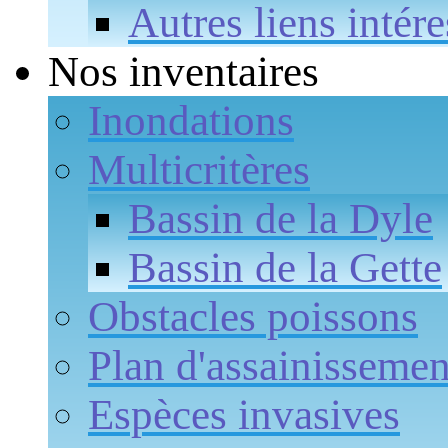
Autres liens intére
Nos inventaires
Inondations
Multicritères
Bassin de la Dyle
Bassin de la Gette
Obstacles poissons
Plan d'assainissemen
Espèces invasives