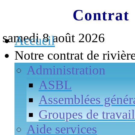
Contrat 
samedi 8 août 2026
Accueil
Notre contrat de rivièr
Administration
ASBL
Assemblées génér
Groupes de travail
Aide services