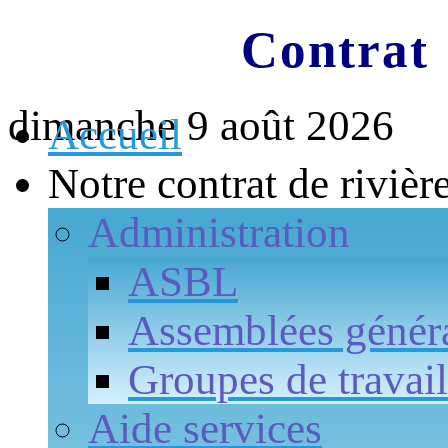
Contrat 
dimanche 9 août 2026
Accueil
Notre contrat de rivièr
Administration
ASBL
Assemblées génér
Groupes de travail
Aide services