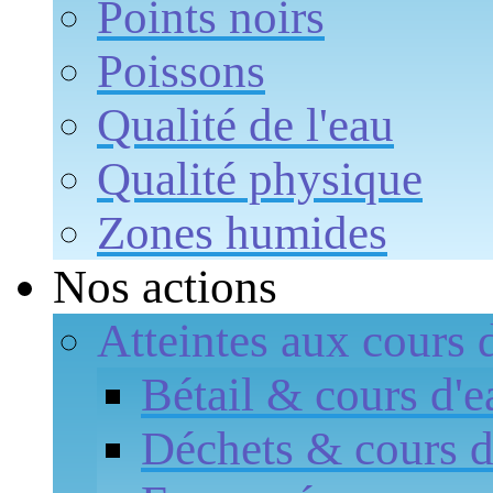
Points noirs
Poissons
Qualité de l'eau
Qualité physique
Zones humides
Nos actions
Atteintes aux cours 
Bétail & cours d'e
Déchets & cours d