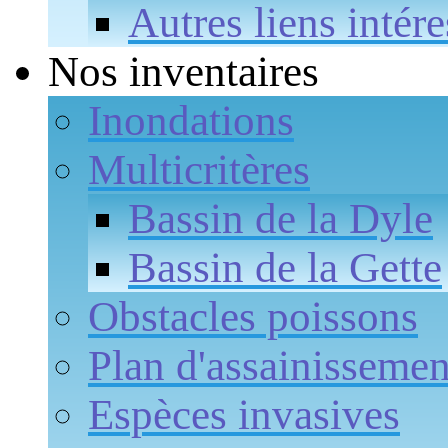
Autres liens intére
Nos inventaires
Inondations
Multicritères
Bassin de la Dyle
Bassin de la Gette
Obstacles poissons
Plan d'assainissemen
Espèces invasives