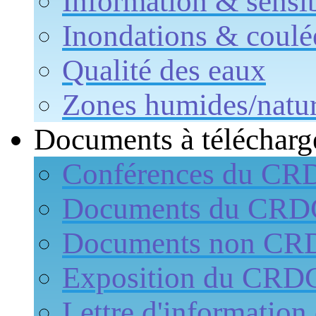
Information & sensib
Inondations & coulé
Qualité des eaux
Zones humides/natur
Documents à télécharg
Conférences du CR
Documents du CR
Documents non CR
Exposition du CRD
Lettre d'informati