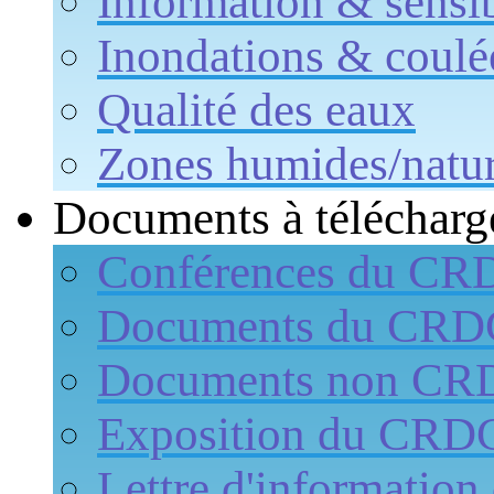
Information & sensib
Inondations & coulé
Qualité des eaux
Zones humides/natur
Documents à télécharg
Conférences du CR
Documents du CR
Documents non CR
Exposition du CRD
Lettre d'informati