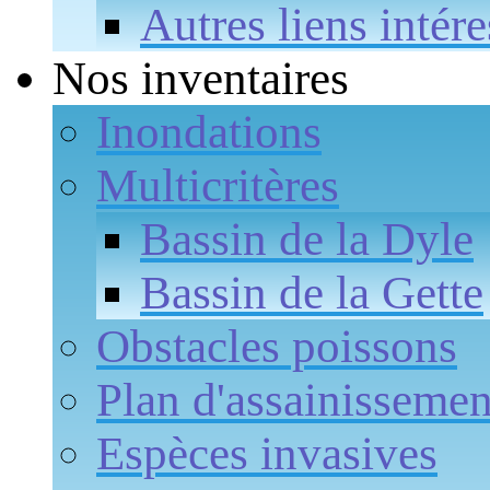
Autres liens intére
Nos inventaires
Inondations
Multicritères
Bassin de la Dyle
Bassin de la Gette
Obstacles poissons
Plan d'assainissemen
Espèces invasives