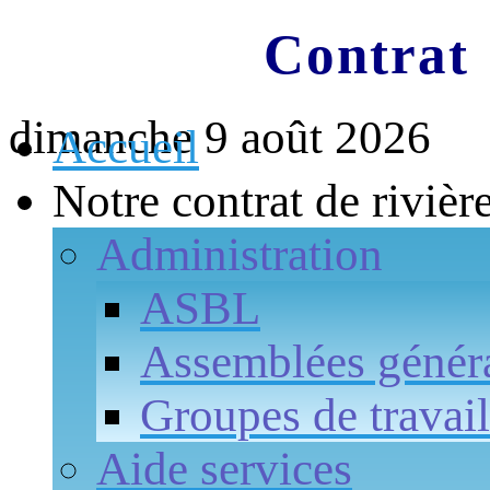
Contrat 
dimanche 9 août 2026
Accueil
Notre contrat de rivièr
Administration
ASBL
Assemblées génér
Groupes de travail
Aide services