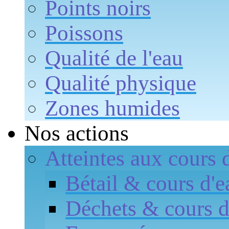
Points noirs
Poissons
Qualité de l'eau
Qualité physique
Zones humides
Nos actions
Atteintes aux cours 
Bétail & cours d'e
Déchets & cours d